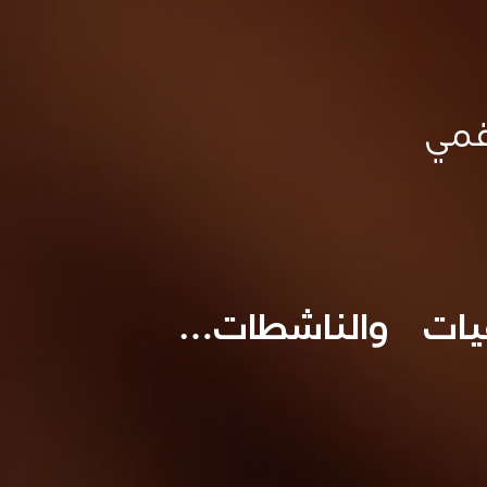
قمي
فيات والناشطات…