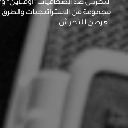
التحرش ضد الصحافيات "أوفلاين" و"أ
مجموعة من الاستراتيجيات والطرق ل
تعرضن للتحرش