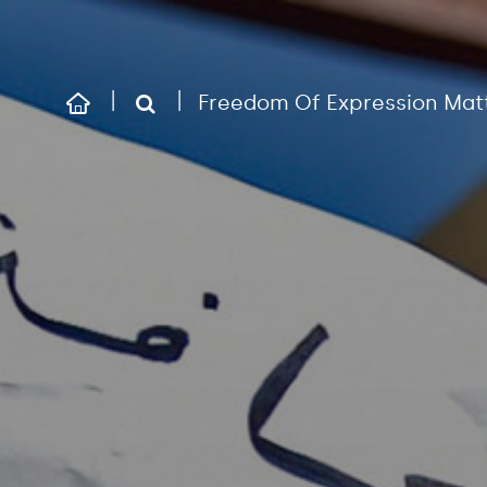
Freedom Of Expression Mat
|
|